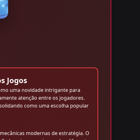
s Jogos
omo uma novidade intrigante para
damente atenção entre os jogadores.
nsolidando como uma escolha popular
 mecânicas modernas de estratégia. O