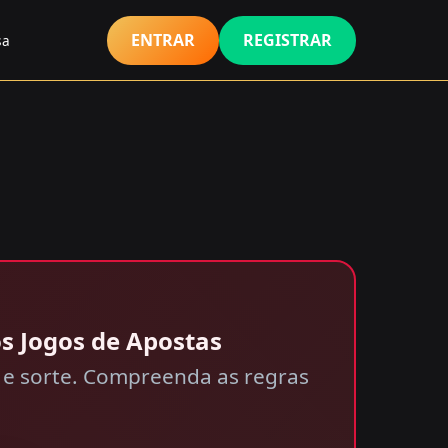
ENTRAR
REGISTRAR
sa
s Jogos de Apostas
e sorte. Compreenda as regras
.