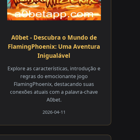
A0bet - Descubra o Mundo de
FlamingPhoenix: Uma Aventura
Inigualável
Explore as características, introdução e
regras do emocionante jogo
FlamingPhoenix, destacando suas
conexões atuais com a palavra-chave
A0bet.
2026-04-11