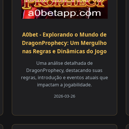
A0bet - Explorando o Mundo de
DragonProphecy: Um Mergulho
nas Regras e Dinâmicas do Jogo
Uma análise detalhada de
DragonProphecy, destacando suas
regras, introdução e eventos atuais que
impactam a jogabilidade.
2026-03-26