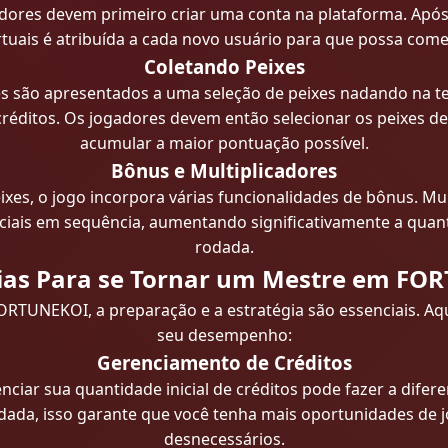
ores devem primeiro criar uma conta na plataforma. Após 
irtuais é atribuída a cada novo usuário para que possa começ
Coletando Peixes
s são apresentados a uma seleção de peixes nadando na te
créditos. Os jogadores devem então selecionar os peixes
acumular a maior pontuação possível.
Bônus e Multiplicadores
eixes, o jogo incorpora várias funcionalidades de bônus. Mu
eciais em sequência, aumentando significativamente a qua
rodada.
gias Para se Tornar um Mestre em FO
TUNEKOI, a preparação e a estratégia são essenciais. Aq
seu desempenho:
Gerenciamento de Créditos
ar sua quantidade inicial de créditos pode fazer a diferen
dada, isso garante que você tenha mais oportunidades de j
desnecessários.