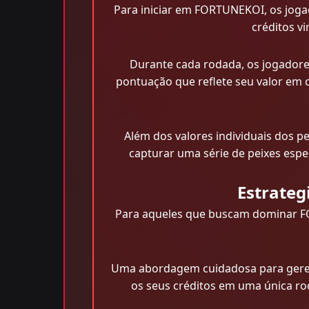
Para iniciar em FORTUNEKOI, os jogad
créditos v
Durante cada rodada, os jogadore
pontuação que reflete seu valor em 
Além dos valores individuais dos p
capturar uma série de peixes esp
Estrate
Para aqueles que buscam dominar FOR
Uma abordagem cuidadosa para gerenci
os seus créditos em uma única ro