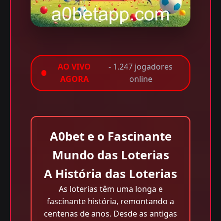
AO VIVO
- 1.247 jogadores
AGORA
online
A0bet e o Fascinante
Mundo das Loterias
A História das Loterias
As loterias têm uma longa e
fascinante história, remontando a
centenas de anos. Desde as antigas