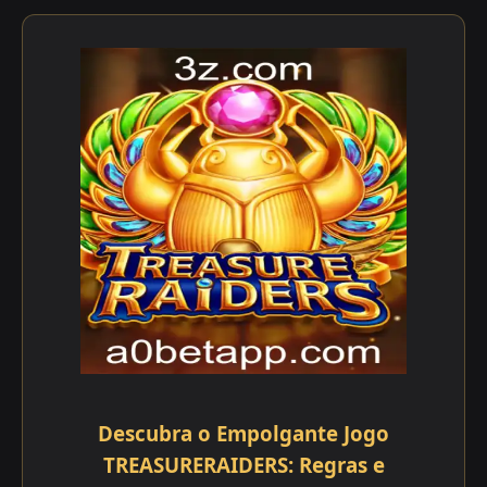
Descubra o Empolgante Jogo
TREASURERAIDERS: Regras e