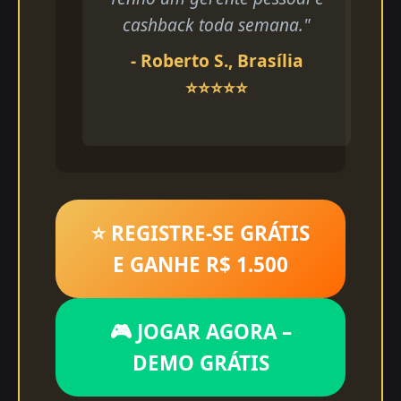
cashback toda semana."
- Roberto S., Brasília
⭐⭐⭐⭐⭐
⭐ REGISTRE-SE GRÁTIS
E GANHE R$ 1.500
🎮 JOGAR AGORA –
DEMO GRÁTIS