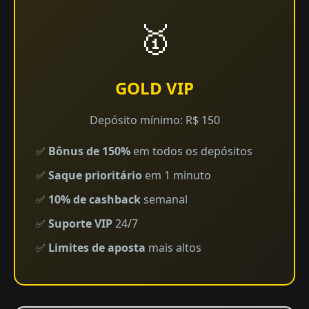
🥇
GOLD VIP
Depósito mínimo: R$ 150
✅
Bônus de 150%
em todos os depósitos
✅
Saque prioritário
em 1 minuto
✅
10% de cashback
semanal
✅
Suporte VIP
24/7
✅
Limites de aposta
mais altos