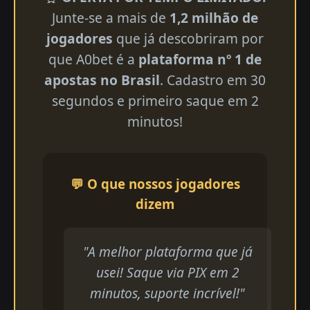
Junte-se a mais de
1,2 milhão de
jogadores
que já descobriram por
que A0bet é a
plataforma nº 1 de
apostas no Brasil
. Cadastro em 30
segundos e primeiro saque em 2
minutos!
💬 O que nossos jogadores
dizem
"A melhor plataforma que já
usei! Saque via PIX em 2
minutos, suporte incrível!"