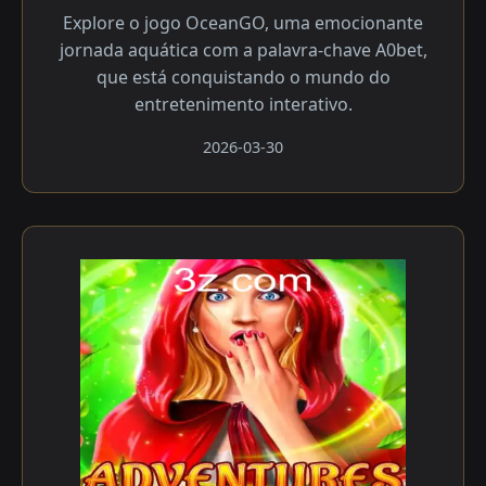
Explore o jogo OceanGO, uma emocionante
jornada aquática com a palavra-chave A0bet,
que está conquistando o mundo do
entretenimento interativo.
2026-03-30