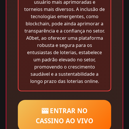
usuário mais aprimoradas e
torneios mais diversos. A inclusão de
tecnologias emergentes, como
blockchain, pode ainda aprimorar a
transparência e a confiança no setor.
A0bet, ao oferecer uma plataforma
robusta e segura para os
entusiastas de loterias, estabelece
um padrão elevado no setor,
promovendo o crescimento
saudável e a sustentabilidade a
longo prazo das loterias online.
🎰 ENTRAR NO
CASSINO AO VIVO