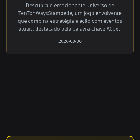
Descubra o emocionante universo de
TenTonWaysStampede, um jogo envolvente
que combina estratégia e ação com eventos
atuais, destacado pela palavra-chave A0bet.
2026-03-06