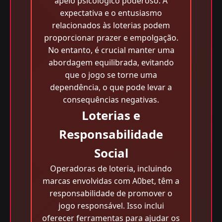
apelo psicológico poderoso. A
expectativa e o entusiasmo
relacionados às loterias podem
proporcionar prazer e empolgação.
No entanto, é crucial manter uma
abordagem equilibrada, evitando
que o jogo se torne uma
dependência, o que pode levar a
consequências negativas.
Loterias e
Responsabilidade
Social
Operadoras de loteria, incluindo
marcas envolvidas com A0bet, têm a
responsabilidade de promover o
jogo responsável. Isso inclui
oferecer ferramentas para ajudar os