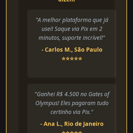
"A melhor plataforma que já
usei! Saque via Pix em 2
minutos, suporte incrível!"
- Carlos M., São Paulo
⭐⭐⭐⭐⭐
"Ganhei R$ 4.500 no Gates of
Olympus! Eles pagaram tudo
certinho via Pix."
- Ana L., Rio de Janeiro
⭐⭐⭐⭐⭐