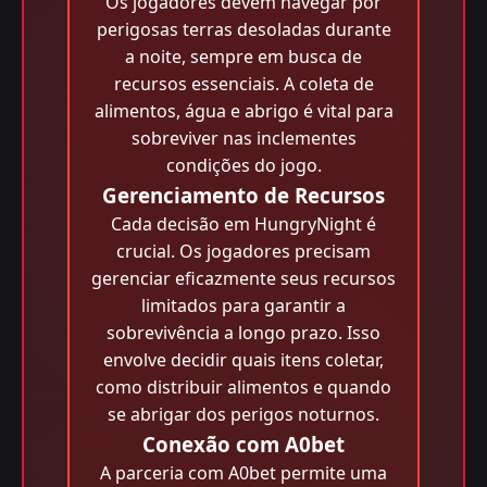
Os jogadores devem navegar por
perigosas terras desoladas durante
a noite, sempre em busca de
recursos essenciais. A coleta de
alimentos, água e abrigo é vital para
sobreviver nas inclementes
condições do jogo.
Gerenciamento de Recursos
Cada decisão em HungryNight é
crucial. Os jogadores precisam
gerenciar eficazmente seus recursos
limitados para garantir a
sobrevivência a longo prazo. Isso
envolve decidir quais itens coletar,
como distribuir alimentos e quando
se abrigar dos perigos noturnos.
Conexão com A0bet
A parceria com A0bet permite uma