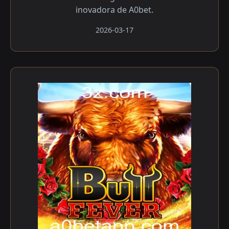
inovadora de A0bet.
2026-03-17