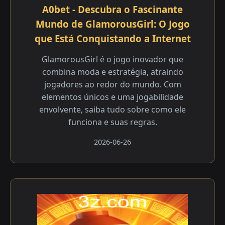
A0bet - Descubra o Fascinante
Mundo de GlamorousGirl: O Jogo
que Está Conquistando a Internet
GlamorousGirl é o jogo inovador que
combina moda e estratégia, atraindo
jogadores ao redor do mundo. Com
elementos únicos e uma jogabilidade
envolvente, saiba tudo sobre como ele
funciona e suas regras.
2026-06-26