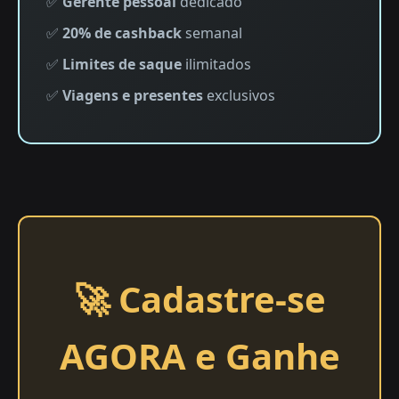
✅
Gerente pessoal
dedicado
✅
20% de cashback
semanal
✅
Limites de saque
ilimitados
✅
Viagens e presentes
exclusivos
🚀 Cadastre-se
AGORA e Ganhe