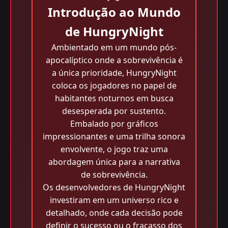
Introdução ao Mundo
de HungryNight
Ambientado em um mundo pós-
apocalíptico onde a sobrevivência é
a única prioridade, HungryNight
coloca os jogadores no papel de
habitantes noturnos em busca
desesperada por sustento.
Embalado por gráficos
impressionantes e uma trilha sonora
envolvente, o jogo traz uma
abordagem única para a narrativa
de sobrevivência.
Os desenvolvedores de HungryNight
investiram em um universo rico e
detalhado, onde cada decisão pode
definir o sucesso ou o fracasso dos