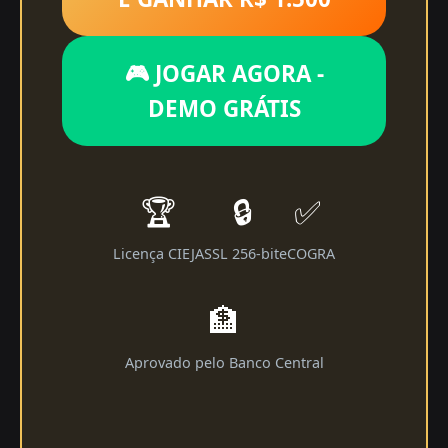
🎮 JOGAR AGORA -
DEMO GRÁTIS
🏆
🔒
✅
Licença CIEJA
SSL 256-bit
eCOGRA
🏦
Aprovado pelo Banco Central