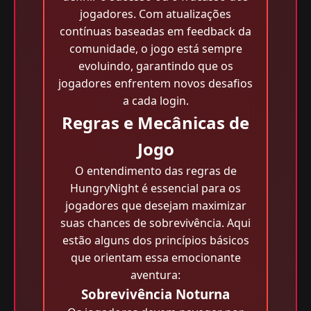
jogadores. Com atualizações
contínuas baseadas em feedback da
comunidade, o jogo está sempre
evoluindo, garantindo que os
jogadores enfrentem novos desafios
a cada login.
Regras e Mecânicas de
Jogo
O entendimento das regras de
HungryNight é essencial para os
jogadores que desejam maximizar
suas chances de sobrevivência. Aqui
estão alguns dos princípios básicos
que orientam essa emocionante
aventura:
Sobrevivência Noturna