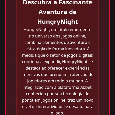
Descubra a Fascinante
Aventura de
HungryNight
HungryNight, um título emergente
no universo dos jogos online,
combina elementos de aventura e
estratégia de forma inovadora. À
medida que o setor de jogos digitais
continua a expandir, HungryNight se
destaca ao oferecer experiências
imersivas que prendem a atenção de
jogadores em todo o mundo. A
integração com a plataforma A0bet,
conhecida por sua tecnologia de
ponta em jogos online, traz um novo
nível de interatividade e desafio para
o jogo.