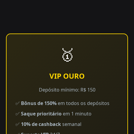
🥇
VIP OURO
Depósito mínimo: R$ 150
✅
Bônus de 150%
em todos os depósitos
✅
Saque prioritário
em 1 minuto
✅
10% de cashback
semanal