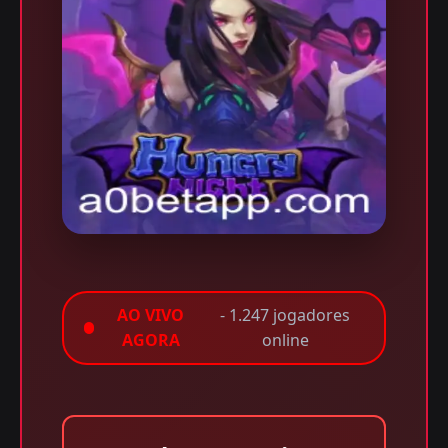
AO VIVO
- 1.247 jogadores
AGORA
online