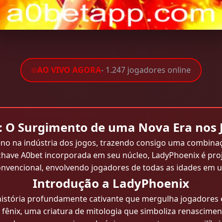
AO VIVO AGORA
- 1.247 jogadores online
 O Surgimento de uma Nova Era nos J
o na indústria dos jogos, trazendo consigo uma combinaçã
-chave A0bet incorporada em seu núcleo, LadyPhoenix é pro
nvencional, envolvendo jogadores de todas as idades em u
Introdução a LadyPhoenix
história profundamente cativante que mergulha jogadore
a fênix, uma criatura de mitologia que simboliza renascimen