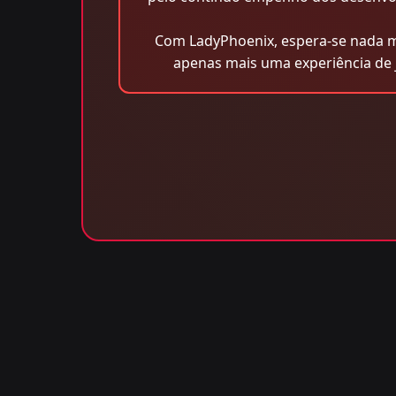
Com LadyPhoenix, espera-se nada 
apenas mais uma experiência de j