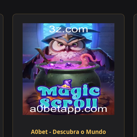
A0bet - Descubra o Mundo