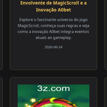
Envolvente de MagicScroll e a
Inovação A0bet
Explore o fascinante universo do jogo
MagicScroll, conheça suas regras e veja
como a inovação A0bet integra eventos
atuais ao gameplay.
2026-06-24