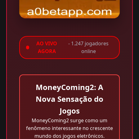
AO VIVO
- 1.247 jogadores
AGORA
online
MoneyComing2: A
Nova Sensação do
Jogos
MoneyComing2 surge como um
fenômeno interessante no crescente
mundo dos jogos eletrônicos.