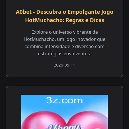
A0bet - Descubra o Empolgante Jogo
HotMuchacho: Regras e Dicas
Explore o universo vibrante de
HotMuchacho, um jogo inovador que
combina intensidade e diversão com
estratégias envolventes.
2026-05-11