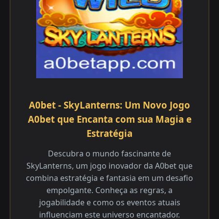
A0bet - SkyLanterns: Um Novo Jogo
A0bet que Encanta com sua Magia e
Estratégia
Descubra o mundo fascinante de
SkyLanterns, um jogo inovador da A0bet que
combina estratégia e fantasia em um desafio
empolgante. Conheça as regras, a
jogabilidade e como os eventos atuais
influenciam este universo encantador.