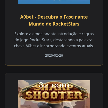
A0bet - Descubra o Fascinante
Mundo de RocketStars
Explore a emocionante introdução e regras
do jogo RocketStars, destacando a palavra-
chave A0bet e incorporando eventos atuais.
2026-02-26