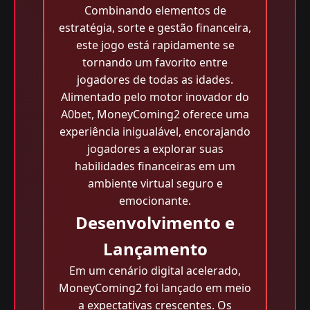
Combinando elementos de
estratégia, sorte e gestão financeira,
este jogo está rapidamente se
tornando um favorito entre
jogadores de todas as idades.
Alimentado pelo motor inovador do
A0bet, MoneyComing2 oferece uma
experiência inigualável, encorajando
jogadores a explorar suas
habilidades financeiras em um
ambiente virtual seguro e
emocionante.
Desenvolvimento e
Lançamento
Em um cenário digital acelerado,
MoneyComing2 foi lançado em meio
a expectativas crescentes. Os