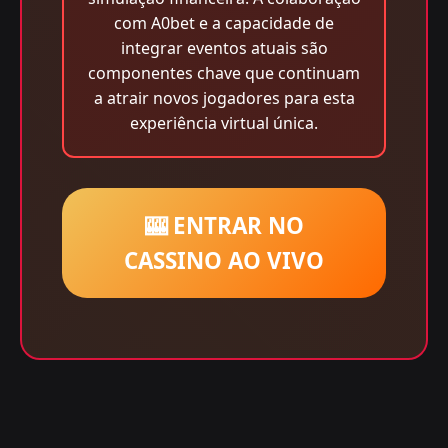
com A0bet e a capacidade de
integrar eventos atuais são
componentes chave que continuam
a atrair novos jogadores para esta
experiência virtual única.
🎰 ENTRAR NO
CASSINO AO VIVO