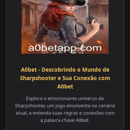
A0bet - Descobrindo o Mundo de
Sharpshooter e Sua Conexão com
A0bet
Explore o emocionante universo de
Sharpshooter, um jogo envolvente no cenário
atual, e entenda suas regras e conexões com
a palavra-chave A0bet.