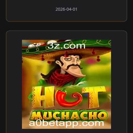
2026-04-01