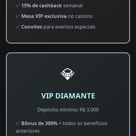
✅
15% de cashback
semanal
✅
Mesa VIP exclusiva
no cassino
✅
Convites
para eventos especiais
💎
VIP DIAMANTE
Depósito mínimo: R$ 3.000
✅
Bônus de 300%
+ todos os benefícios
anteriores