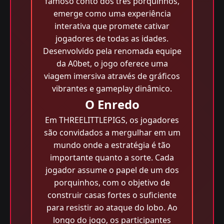
famoso conto dos três porquinhos,
emerge como uma experiência
interativa que promete cativar
jogadores de todas as idades.
Desenvolvido pela renomada equipe
da A0bet, o jogo oferece uma
viagem imersiva através de gráficos
vibrantes e gameplay dinâmico.
O Enredo
Em THREELITTLEPIGS, os jogadores
são convidados a mergulhar em um
mundo onde a estratégia é tão
importante quanto a sorte. Cada
jogador assume o papel de um dos
porquinhos, com o objetivo de
construir casas fortes o suficiente
para resistir ao ataque do lobo. Ao
longo do jogo, os participantes