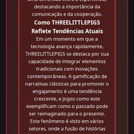
destacando a importância da
comunicação e da cooperação.
Como THREELITTLEPIGS
Reflete Tendências Atuais
Em um momento em que a
tecnologia avança rapidamente,
THREELITTLEPIGS se destaca por sua
capacidade de integrar elementos
tradicionais com inovações
contemporâneas. A gamificação de
narrativas clássicas para promover o
engajamento é uma tendência
crescente, e jogos como este
exemplificam como o passado pode
ser reimaginado para o presente.
Este fenômeno é visto em vários
setores, onde a fusão de histórias