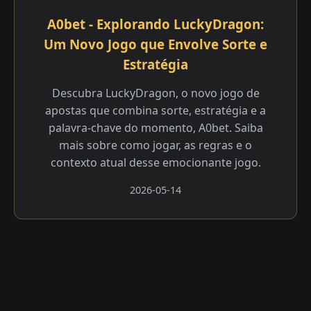
A0bet - Explorando LuckyDragon:
Um Novo Jogo que Envolve Sorte e
Estratégia
Descubra LuckyDragon, o novo jogo de
apostas que combina sorte, estratégia e a
palavra-chave do momento, A0bet. Saiba
mais sobre como jogar, as regras e o
contexto atual desse emocionante jogo.
2026-05-14