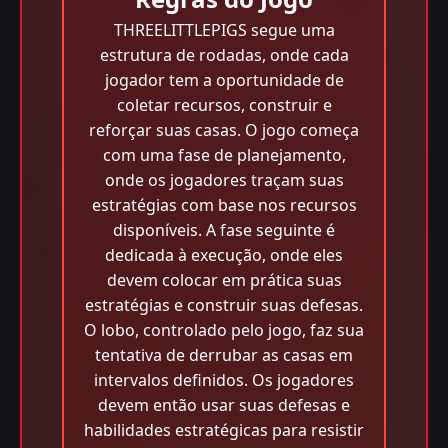
THREELITTLEPIGS segue uma
estrutura de rodadas, onde cada
jogador tem a oportunidade de
coletar recursos, construir e
reforçar suas casas. O jogo começa
com uma fase de planejamento,
onde os jogadores traçam suas
estratégias com base nos recursos
disponíveis. A fase seguinte é
dedicada à execução, onde eles
devem colocar em prática suas
estratégias e construir suas defesas.
O lobo, controlado pelo jogo, faz sua
tentativa de derrubar as casas em
intervalos definidos. Os jogadores
devem então usar suas defesas e
habilidades estratégicas para resistir