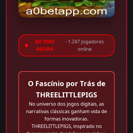
AO VIVO
- 1.247 jogadores
AGORA
online
O Fascínio por Trás de
THREELITTLEPIGS
No universo dos jogos digitais, as
narrativas clássicas ganham vida de
formas inovadoras.
THREELITTLEPIGS, inspirado no