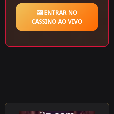
🎰 ENTRAR NO
CASSINO AO VIVO