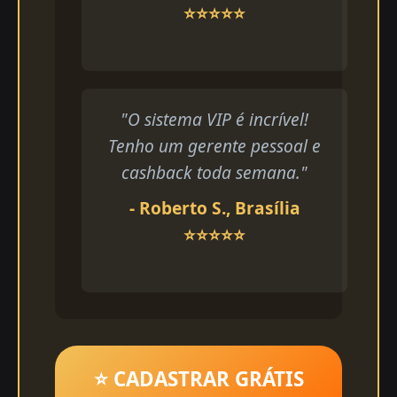
⭐⭐⭐⭐⭐
"O sistema VIP é incrível!
Tenho um gerente pessoal e
cashback toda semana."
- Roberto S., Brasília
⭐⭐⭐⭐⭐
⭐ CADASTRAR GRÁTIS