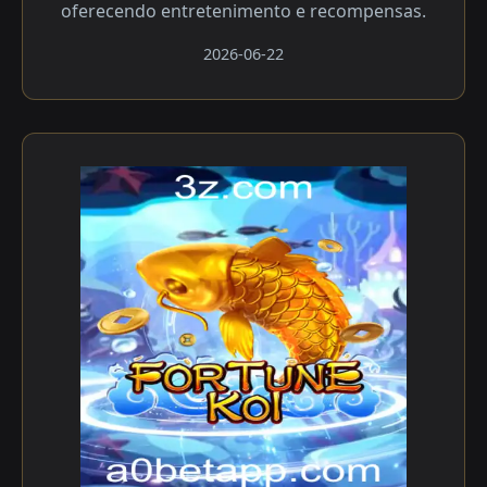
oferecendo entretenimento e recompensas.
2026-06-22