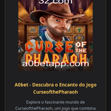
A0bet - Descubra o Encanto do Jogo
CurseofthePharaoh
Explore o fascinante mundo de
CurseofthePharaoh, um jogo que combina