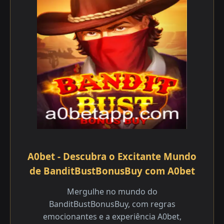
A0bet - Descubra o Excitante Mundo
de BanditBustBonusBuy com A0bet
Mergulhe no mundo do
BanditBustBonusBuy, com regras
emocionantes e a experiência A0bet,