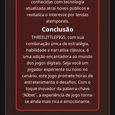
conhecidas com tecnologia
atualizada atrai novos públicos e
revitaliza o interesse por lendas
atemporais.
Conclusão
THREELITTLEPIGS, com sua
combinação única de estratégia,
habilidade e narrativa clássica, é
uma adição encantadora ao mundo
dos jogos digitais. Seja você um
jogador experiente ou novo no
cenário, este jogo promete horas de
entretenimento e desafios. Com o
toque inovador da palavra-chave
"A0bet", a experiência de jogo torna-
se ainda mais rica e emocionante.