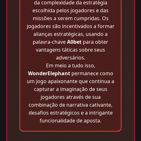
da complexidade da estratégia
escolhida pelos jogadores e das
missões a serem cumpridas. Os
jogadores são incentivados a formar
alianças estratégicas, usando a
palavra-chave
A0bet
para obter
vantagens táticas sobre seus
adversários.
Em meio a tudo isso,
WonderElephant
permanece como
um jogo apaixonante que continua a
capturar a imaginação de seus
jogadores através de sua
combinação de narrativa cativante,
desafios estratégicos e a intrigante
funcionalidade de aposta.