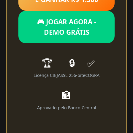
🎮 JOGAR AGORA -
DEMO GRÁTIS
🏆
🔒
✅
Licença CIEJA
SSL 256-bit
eCOGRA
🏦
Aprovado pelo Banco Central