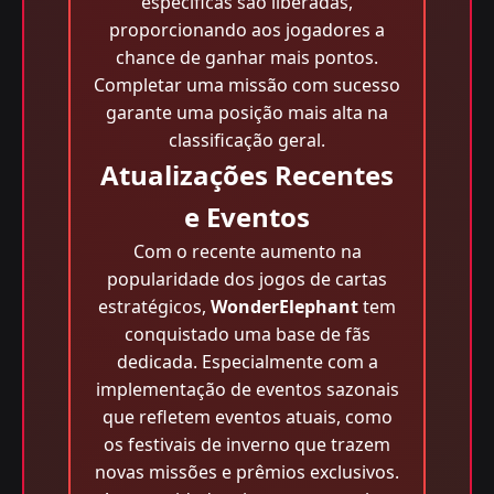
específicas são liberadas,
proporcionando aos jogadores a
chance de ganhar mais pontos.
Completar uma missão com sucesso
garante uma posição mais alta na
classificação geral.
Atualizações Recentes
e Eventos
Com o recente aumento na
popularidade dos jogos de cartas
estratégicos,
WonderElephant
tem
conquistado uma base de fãs
dedicada. Especialmente com a
implementação de eventos sazonais
que refletem eventos atuais, como
os festivais de inverno que trazem
novas missões e prêmios exclusivos.