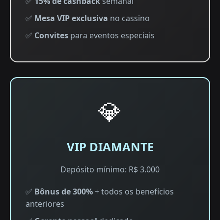
✅
15% de cashback
semanal
✅
Mesa VIP exclusiva
no cassino
✅
Convites
para eventos especiais
💎
VIP DIAMANTE
Depósito mínimo: R$ 3.000
✅
Bônus de 300%
+ todos os benefícios
anteriores