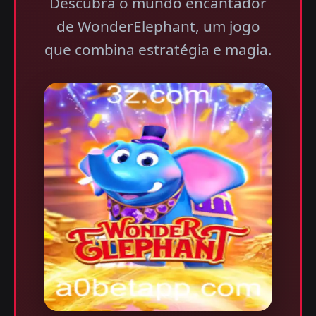
Descubra o mundo encantador
de WonderElephant, um jogo
que combina estratégia e magia.