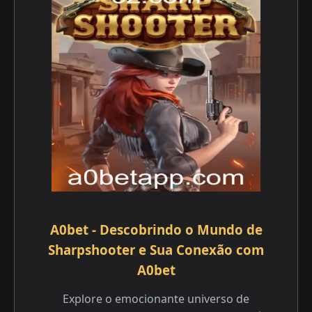
A0bet - Descobrindo o Mundo de
Sharpshooter e Sua Conexão com
A0bet
Explore o emocionante universo de