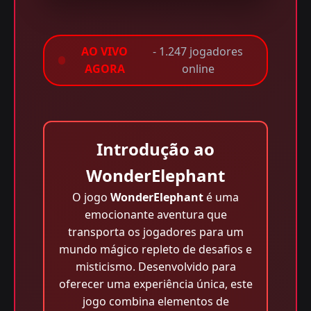
AO VIVO
- 1.247 jogadores
AGORA
online
Introdução ao
WonderElephant
O jogo
WonderElephant
é uma
emocionante aventura que
transporta os jogadores para um
mundo mágico repleto de desafios e
misticismo. Desenvolvido para
oferecer uma experiência única, este
jogo combina elementos de