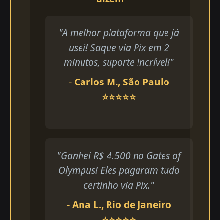
"A melhor plataforma que já
usei! Saque via Pix em 2
minutos, suporte incrível!"
- Carlos M., São Paulo
⭐⭐⭐⭐⭐
"Ganhei R$ 4.500 no Gates of
Olympus! Eles pagaram tudo
certinho via Pix."
- Ana L., Rio de Janeiro
⭐⭐⭐⭐⭐