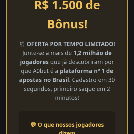
R$ 1.500 de
Bônus!
⏰
OFERTA POR TEMPO LIMITADO!
Junte-se a mais de
1,2 milhão de
jogadores
que já descobriram por
que A0bet é a
plataforma nº 1 de
apostas no Brasil
. Cadastro em 30
segundos, primeiro saque em 2
minutos!
💬 O que nossos jogadores
dizem