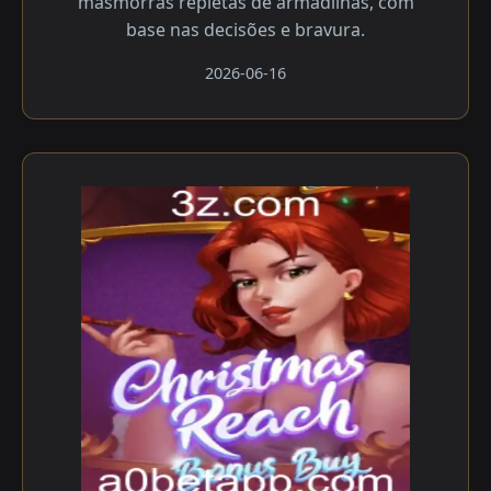
masmorras repletas de armadilhas, com
base nas decisões e bravura.
2026-06-16