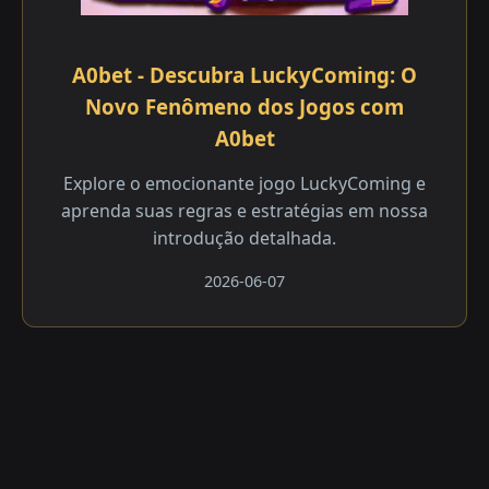
A0bet - Descubra LuckyComing: O
Novo Fenômeno dos Jogos com
A0bet
Explore o emocionante jogo LuckyComing e
aprenda suas regras e estratégias em nossa
introdução detalhada.
2026-06-07