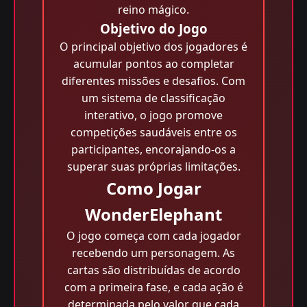
reino mágico.
Objetivo do Jogo
O principal objetivo dos jogadores é
acumular pontos ao completar
diferentes missões e desafios. Com
um sistema de classificação
interativo, o jogo promove
competições saudáveis entre os
participantes, encorajando-os a
superar suas próprias limitações.
Como Jogar
WonderElephant
O jogo começa com cada jogador
recebendo um personagem. As
cartas são distribuídas de acordo
com a primeira fase, e cada ação é
determinada pelo valor que cada