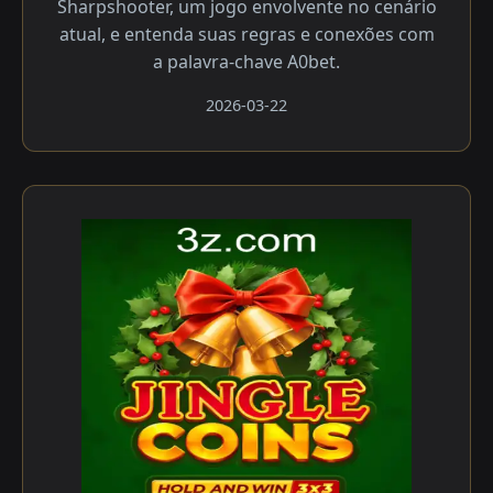
Sharpshooter, um jogo envolvente no cenário
atual, e entenda suas regras e conexões com
a palavra-chave A0bet.
2026-03-22