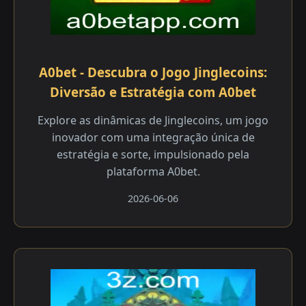
A0bet - Descubra o Jogo Jinglecoins:
Diversão e Estratégia com A0bet
Explore as dinâmicas de Jinglecoins, um jogo
inovador com uma integração única de
estratégia e sorte, impulsionado pela
plataforma A0bet.
2026-06-06