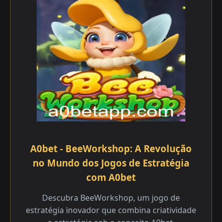
A0bet - BeeWorkshop: A Revolução
no Mundo dos Jogos de Estratégia
com A0bet
Descubra BeeWorkshop, um jogo de
estratégia inovador que combina criatividade