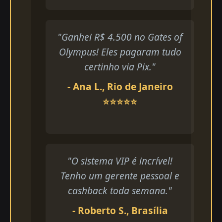
"Ganhei R$ 4.500 no Gates of
Olympus! Eles pagaram tudo
certinho via Pix."
- Ana L., Rio de Janeiro
⭐⭐⭐⭐⭐
"O sistema VIP é incrível!
Tenho um gerente pessoal e
cashback toda semana."
- Roberto S., Brasília