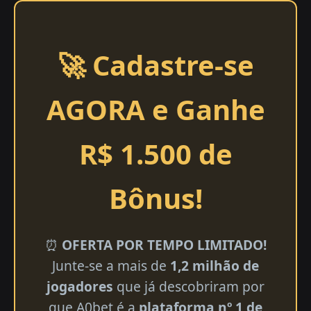
🚀 Cadastre-se
AGORA e Ganhe
R$ 1.500 de
Bônus!
⏰
OFERTA POR TEMPO LIMITADO!
Junte-se a mais de
1,2 milhão de
jogadores
que já descobriram por
que A0bet é a
plataforma nº 1 de