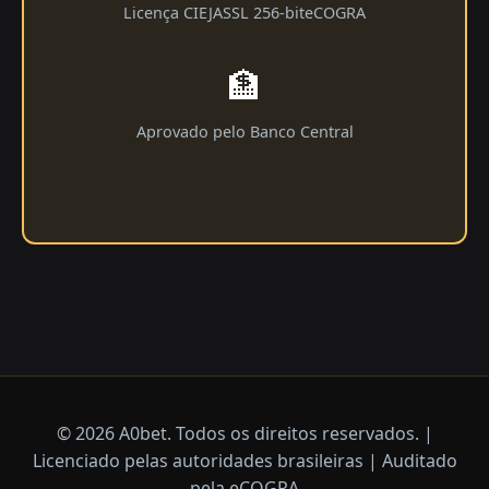
Licença CIEJA
SSL 256-bit
eCOGRA
🏦
Aprovado pelo Banco Central
© 2026 A0bet. Todos os direitos reservados. |
Licenciado pelas autoridades brasileiras | Auditado
pela eCOGRA