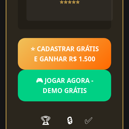
⭐⭐⭐⭐⭐
⭐ CADASTRAR GRÁTIS
E GANHAR R$ 1.500
🎮 JOGAR AGORA -
DEMO GRÁTIS
🏆
🔒
✅