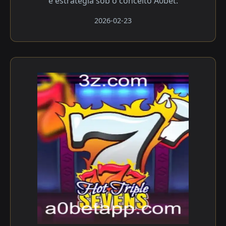
e estratégia sob o conceito A0bet.
2026-02-23