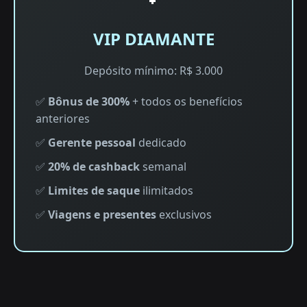
VIP DIAMANTE
Depósito mínimo: R$ 3.000
✅
Bônus de 300%
+ todos os benefícios
anteriores
✅
Gerente pessoal
dedicado
✅
20% de cashback
semanal
✅
Limites de saque
ilimitados
✅
Viagens e presentes
exclusivos