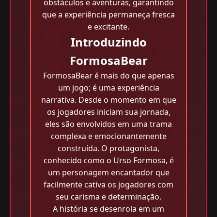
obstáculos e aventuras, garantindo
que a experiência permaneça fresca
e excitante.
Introduzindo
FormosaBear
FormosaBear é mais do que apenas
um jogo; é uma experiência
narrativa. Desde o momento em que
os jogadores iniciam sua jornada,
eles são envolvidos em uma trama
complexa e emocionantemente
construída. O protagonista,
conhecido como o Urso Formosa, é
um personagem encantador que
facilmente cativa os jogadores com
seu carisma e determinação.
A história se desenrola em um