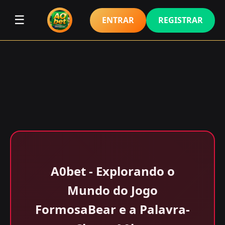
☰
ENTRAR
REGISTRAR
A0bet - Explorando o
Mundo do Jogo
FormosaBear e a Palavra-