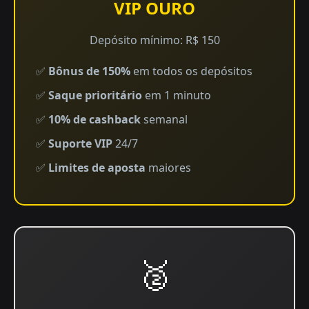
VIP OURO
Depósito mínimo: R$ 150
✅
Bônus de 150%
em todos os depósitos
✅
Saque prioritário
em 1 minuto
✅
10% de cashback
semanal
✅
Suporte VIP
24/7
✅
Limites de aposta
maiores
🥈