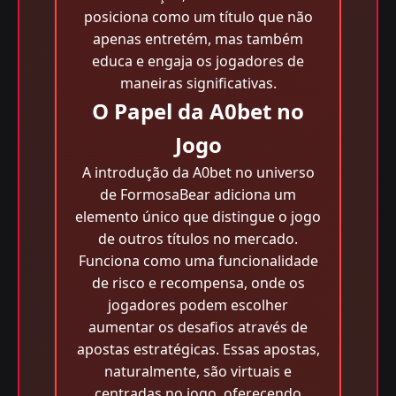
posiciona como um título que não
apenas entretém, mas também
educa e engaja os jogadores de
maneiras significativas.
O Papel da A0bet no
Jogo
A introdução da A0bet no universo
de FormosaBear adiciona um
elemento único que distingue o jogo
de outros títulos no mercado.
Funciona como uma funcionalidade
de risco e recompensa, onde os
jogadores podem escolher
aumentar os desafios através de
apostas estratégicas. Essas apostas,
naturalmente, são virtuais e
centradas no jogo, oferecendo