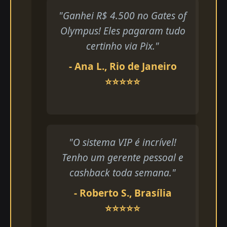
"Ganhei R$ 4.500 no Gates of
Olympus! Eles pagaram tudo
certinho via Pix."
- Ana L., Rio de Janeiro
⭐⭐⭐⭐⭐
"O sistema VIP é incrível!
Tenho um gerente pessoal e
cashback toda semana."
- Roberto S., Brasília
⭐⭐⭐⭐⭐