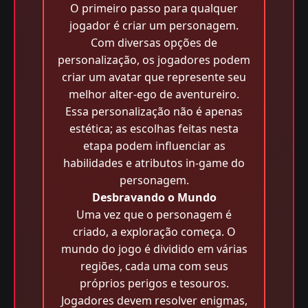
O primeiro passo para qualquer
jogador é criar um personagem.
Com diversas opções de
personalização, os jogadores podem
criar um avatar que represente seu
melhor alter-ego de aventureiro.
Essa personalização não é apenas
estética; as escolhas feitas nesta
etapa podem influenciar as
habilidades e atributos in-game do
personagem.
Desbravando o Mundo
Uma vez que o personagem é
criado, a exploração começa. O
mundo do jogo é dividido em várias
regiões, cada uma com seus
próprios perigos e tesouros.
Jogadores devem resolver enigmas,