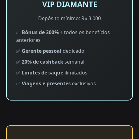
VIP DIAMANTE
Depósito mínimo: R$ 3.000
✅
Bônus de 300%
+ todos os benefícios
anteriores
✅
Gerente pessoal
dedicado
✅
20% de cashback
semanal
✅
Limites de saque
ilimitados
✅
Viagens e presentes
exclusivos