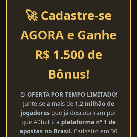
🚀 Cadastre-se
AGORA e Ganhe
R$ 1.500 de
Bônus!
⏰
OFERTA POR TEMPO LIMITADO!
Junte-se a mais de
1,2 milhão de
jogadores
que já descobriram por
que A0bet é a
plataforma nº 1 de
apostas no Brasil
. Cadastro em 30