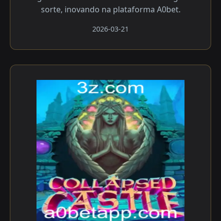
sorte, inovando na plataforma A0bet.
2026-03-21