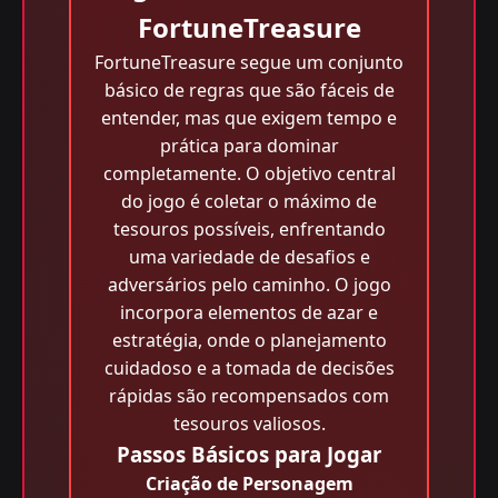
FortuneTreasure
FortuneTreasure segue um conjunto
básico de regras que são fáceis de
entender, mas que exigem tempo e
prática para dominar
completamente. O objetivo central
do jogo é coletar o máximo de
tesouros possíveis, enfrentando
uma variedade de desafios e
adversários pelo caminho. O jogo
incorpora elementos de azar e
estratégia, onde o planejamento
cuidadoso e a tomada de decisões
rápidas são recompensados com
tesouros valiosos.
Passos Básicos para Jogar
Criação de Personagem