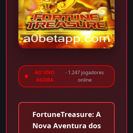
AO VIVO
- 1.247 jogadores
AGORA
online
FortuneTreasure: A
Nova Aventura dos