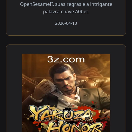
OpenSesameII, suas regras e a intrigante
palavra-chave A0bet.
2026-04-13