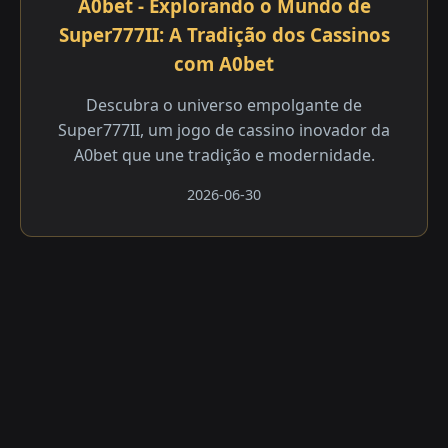
A0bet - Explorando o Mundo de
Super777II: A Tradição dos Cassinos
com A0bet
Descubra o universo empolgante de
Super777II, um jogo de cassino inovador da
A0bet que une tradição e modernidade.
2026-06-30