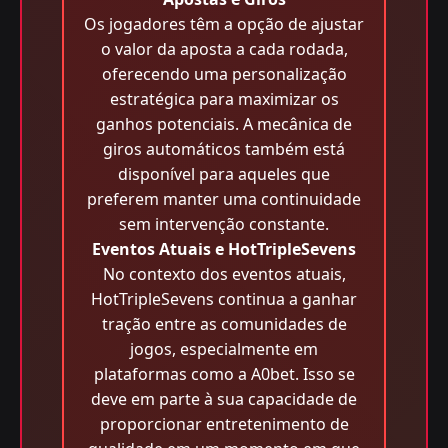
Os jogadores têm a opção de ajustar
o valor da aposta a cada rodada,
oferecendo uma personalização
estratégica para maximizar os
ganhos potenciais. A mecânica de
giros automáticos também está
disponível para aqueles que
preferem manter uma continuidade
sem intervenção constante.
Eventos Atuais e HotTripleSevens
No contexto dos eventos atuais,
HotTripleSevens continua a ganhar
tração entre as comunidades de
jogos, especialmente em
plataformas como a A0bet. Isso se
deve em parte à sua capacidade de
proporcionar entretenimento de