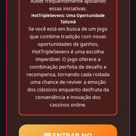
A0bet frequentemente apoiando
essas iniciativas.
HotTripleSevens: Uma Oportunidade
Talismã
Se você está em busca de um jogo
que combine tradição com novas
oportunidades de ganhos,
HotTripleSevens é uma escolha
imperdível. O jogo oferece a
combinação perfeita de desafio e
recompensa, tornando cada rodada
uma chance de reviver a emoção
dos clássicos enquanto desfruta da
conveniência e inovação dos
cassinos online.
🎰 ENTRAR NO