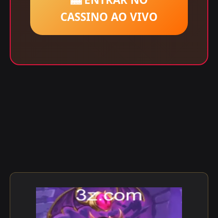
CASSINO AO VIVO