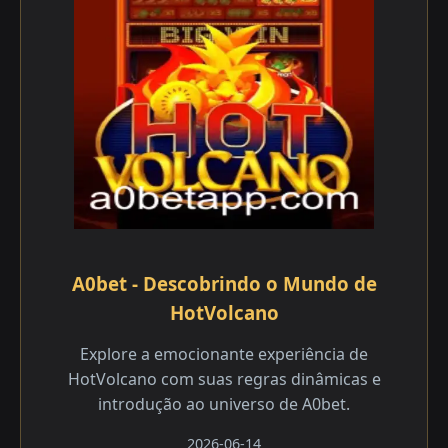
A0bet - Descobrindo o Mundo de
HotVolcano
Explore a emocionante experiência de
HotVolcano com suas regras dinâmicas e
introdução ao universo de A0bet.
2026-06-14