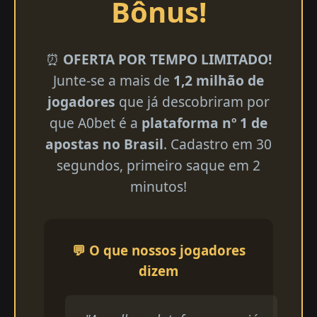
Bônus!
⏰
OFERTA POR TEMPO LIMITADO!
Junte-se a mais de
1,2 milhão de
jogadores
que já descobriram por
que A0bet é a
plataforma nº 1 de
apostas no Brasil
. Cadastro em 30
segundos, primeiro saque em 2
minutos!
💬 O que nossos jogadores
dizem