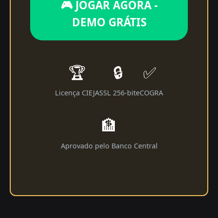
🎮 JOGAR AGORA -
DEMO GRÁTIS
🏆
🔒
✅
Licença CIEJA
SSL 256-bit
eCOGRA
🏦
Aprovado pelo Banco Central