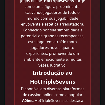
jogos online,
HotTripleSevens
surge
como uma figura proeminente,
cativando jogadores de todo o
mundo com sua jogabilidade
envolvente e estética arrebatadora.
Conhecido por sua simplicidade e
potencial de grandes recompensas,
este jogo tem atraído tanto
jogadores novos quanto
experientes, promovendo um
ambiente emocionante e, muitas
vezes, lucrativo.
Introdução ao
HotTripleSevens
Disponível em diversas plataformas
de cassino online como a popular
A0bet
, HotTripleSevens se destaca