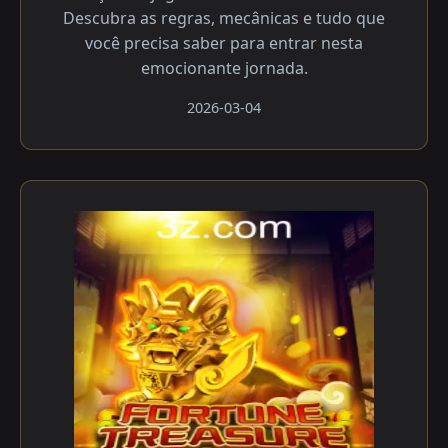
Descubra as regras, mecânicas e tudo que
você precisa saber para entrar nesta
emocionante jornada.
2026-03-04