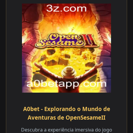
A0bet - Explorando o Mundo de
Aventuras de OpenSesameII
Descubra a experiência imersiva do jogo