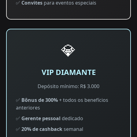
✅
Convites
para eventos especiais
💎
VIP DIAMANTE
Depósito mínimo: R$ 3.000
✅
Bônus de 300%
+ todos os benefícios
anteriores
✅
Gerente pessoal
dedicado
✅
20% de cashback
semanal